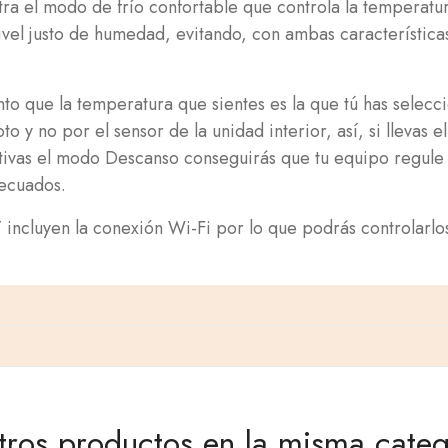
uentra el modo de frío confortable que controla la temperat
ivel justo de humedad, evitando, con ambas característica
ue la temperatura que sientes es la que tú has selecciona
o y no por el sensor de la unidad interior, así, si llevas
tivas el modo Descanso conseguirás que tu equipo regule
decuados.
cluyen la conexión Wi-Fi por lo que podrás controlarlos 
tros productos en la misma categ