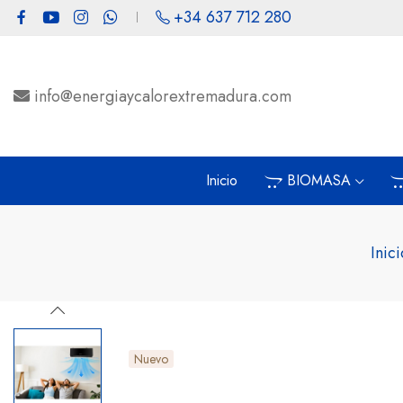
+34 637 712 280
info@energiaycalorextremadura.com
Inicio
BIOMASA
Inici
Nuevo