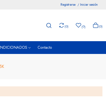
Registrarse
Iniciar sesión
(
0
)
0
(0)
(
)
ONDICIONADOS
Contacto
5K