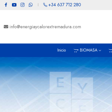
+34 637 712 280
info@energiaycalorextremadura.com
Inicio
BIOMASA