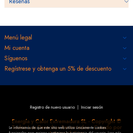
Reseñas
Menú legal
keyboard_arrow_down
Mi cuenta
keyboard_arrow_down
Síguenos
keyboard_arrow_down
Regístrese y obtenga un 5% de descuento
keyboard_arrow_down
_______________
_______________
Registro de nuevo usuario
Iniciar sesión
_______________
_______________
Energía y Calor Extremadura SL - Copyright ©
Todos Los Derechos Reservados • Creado por
Le informamos de que este sitio web utiliza únicamente cookies